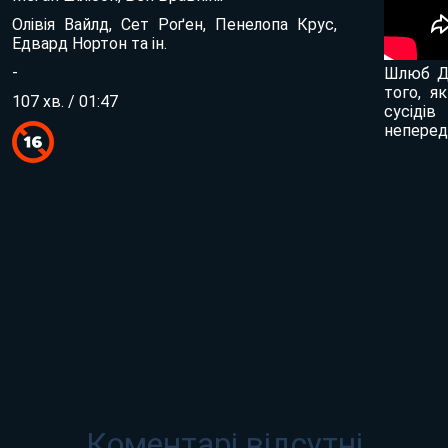
Олівія Вайлд, Сет Роґен, Пенелопа Крус,
Едвард Нортон та ін.
-
Шлюб Дж
того, я
107 хв. / 01:47
сусіді
неперед
Коментарі відсутні