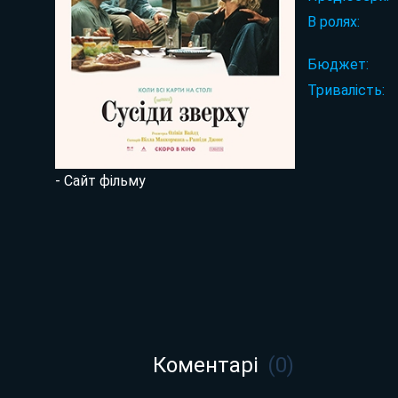
В ролях:
Бюджет:
Тривалість:
- Сайт фільму
Коментарі
(
0
)