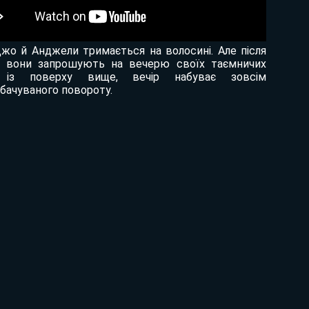
о й Анджели тримається на волосині. Але після
к вони запрошують на вечерю своїх таємничих
в із поверху вище, вечір набуває зовсім
бачуваного повороту.