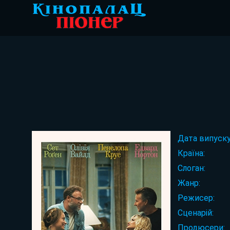
Дата випуску
Країна:
Слоган:
Жанр:
Режисер:
Сценарій:
Продюсери: