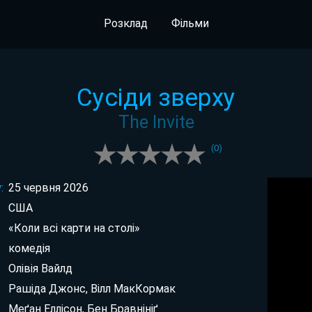
Розклад
Фільми
Сусіди зверху
The Invite
(
0
)
:
25 червня 2026
США
«Коли всі карти на столі»
комедія
Олівія Вайлд
Рашіда Джонс, Вілл МакКормак
Меґан Еллісон, Бен Бравнініґ