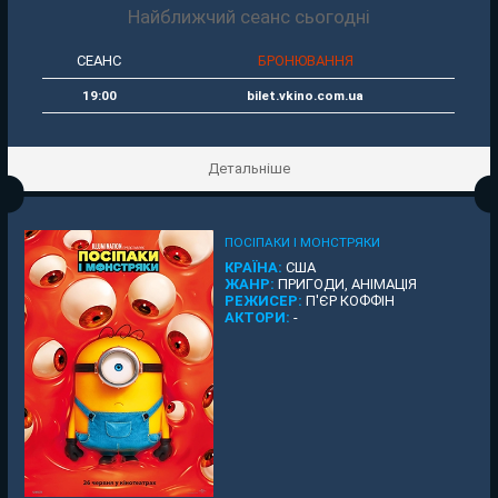
Найближчий сеанс сьогодні
СЕАНС
БРОНЮВАННЯ
19:00
bilet.vkino.com.ua
Детальніше
ПОСІПАКИ І МОНСТРЯКИ
КРАЇНА:
США
ЖАНР:
ПРИГОДИ, АНІМАЦІЯ
РЕЖИСЕР:
П'ЄР КОФФІН
АКТОРИ:
-