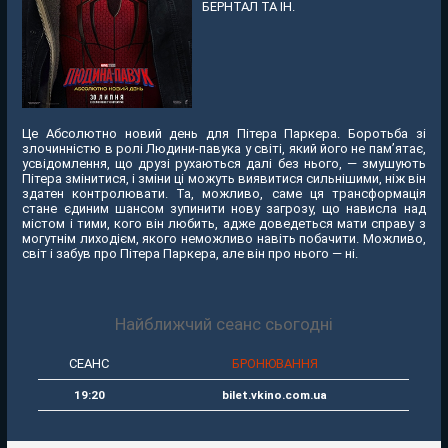
БЕРНТАЛ ТА ІН.
Це Абсолютно новий день для Пітера Паркера. Боротьба зі
злочинністю в ролі Людини-павука у світі, який його не пам’ятає,
усвідомлення, що друзі рухаються далі без нього, — змушують
Пітера змінитися, і зміни ці можуть виявитися сильнішими, ніж він
здатен контролювати. Та, можливо, саме ця трансформація
стане єдиним шансом зупинити нову загрозу, що нависла над
містом і тими, кого він любить, адже доведеться мати справу з
могутнім лиходієм, якого неможливо навіть побачити. Можливо,
світ і забув про Пітера Паркера, але він про нього — ні.
Найближчий сеанс сьогодні
СЕАНС
БРОНЮВАННЯ
19:20
bilet.vkino.com.ua