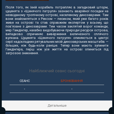
Після того, як їхній корабель потрапляє в загадковий шторм,
цуценята з «Щенячого патруля» зазнають аварійної посадки на
незвіданому тропічному острові, населеному динозаврами. Там
вони знайомляться з Рексом — песиком, який уже багато років
живе на острові та став справжнім експертом у всьому, що
пов’язане з динозаврами. Тим часом заклятий ворог команди,
мер Гамдінгер, нахабно видобуваючи природні ресурси острова,
випадково спричиняє виверження величезного сплячого
вулкана. Цуценята «Щенячого патруля» опиняються в центрі
серії надскладних рятувальних місій динозаврських масштабів —
більших, ніж будь-коли раніше. Тепер вони мають зупинити
Гамдінгера, перш ніж усе життя на острові опиниться під
загрозою зникнення.
Найближчий сеанс сьогодні
СЕАНС
БРОНЮВАННЯ
-
-
Детальніше