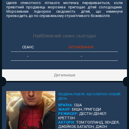
Ідилія спекотного літнього містечка переривається, коли
привітний продавець морозива пригощає дітей солодощами.
Морозивник підкорює свідомість дітей, що неминуче
призводить до по-справжньому страхітливого божевілля.
Найближчий сеанс сьогодні
СЕАНС
БРОНЮВАННЯ
-
-
Детальніше
ЛЮДИНА-ПАВУК: АБСОЛЮТНО НОВИЙ
ДЕНЬ
КРАЇНА:
США
ЖАНР:
ЕКШН, ПРИГОДИ
РЕЖИСЕР:
ДЕСТІН ДЕНІЕЛ
КРЕТТОН
АКТОРИ:
ТОМ ГОЛЛАНД, ЗЕНДЕЯ,
ДЖЕЙКОБ БАТАЛОН, ДЖОН