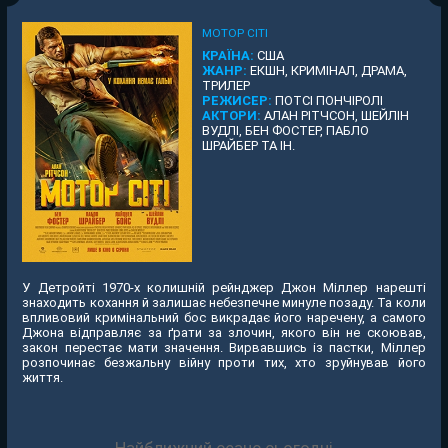
МОТОР СІТІ
КРАЇНА:
США
ЖАНР:
ЕКШН, КРИМІНАЛ, ДРАМА,
ТРИЛЕР
РЕЖИСЕР:
ПОТСІ ПОНЧІРОЛІ
АКТОРИ:
АЛАН РІТЧСОН, ШЕЙЛІН
ВУДЛІ, БЕН ФОСТЕР, ПАБЛО
ШРАЙБЕР ТА ІН.
У Детройті 1970-х колишній рейнджер Джон Міллер нарешті
знаходить кохання й залишає небезпечне минуле позаду. Та коли
впливовий кримінальний бос викрадає його наречену, а самого
Джона відправляє за ґрати за злочин, якого він не скоював,
закон перестає мати значення. Вирвавшись із пастки, Міллер
розпочинає безжальну війну проти тих, хто зруйнував його
життя.
Найближчий сеанс сьогодні