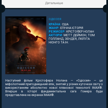
Детальніше
ОДІССЕЯ
КРАЇНА:
США
ЖАНР:
ЕПІЧНА ІСТОРІЯ
РЕЖИСЕР:
КРІСТОФЕР НОЛАН
АКТОРИ:
МЕТТ ДЕЙМОН, ТОМ
ГОЛЛАНД, ЗЕНДЕЯ, ЛЮПІТА
НІОНГО ТА ІН.
Наступний фільм Крістофера Нолана — «Одіссея» — це
міфологічний пригодницький епік, знятий у різних куточках світу з
використанням абсолютно нової плівкової технології IMAX®.
Вперше в історії фундаментальна сага Гомера буде
представлена на екранах IMAX®.