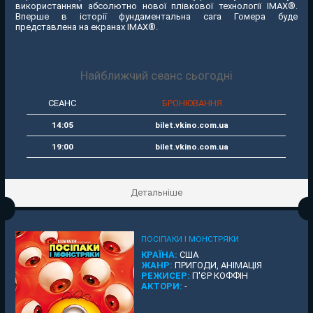
використанням абсолютно нової плівкової технології IMAX®.
Вперше в історії фундаментальна сага Гомера буде
представлена на екранах IMAX®.
Найближчий сеанс сьогодні
СЕАНС
БРОНЮВАННЯ
14:05
bilet.vkino.com.ua
19:00
bilet.vkino.com.ua
Детальніше
ПОСІПАКИ І МОНСТРЯКИ
КРАЇНА:
США
ЖАНР:
ПРИГОДИ, АНІМАЦІЯ
РЕЖИСЕР:
П'ЄР КОФФІН
АКТОРИ:
-