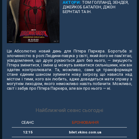
АКТОРИ:
ТОМ ГОЛЛАНД, ЗЕНДЕЯ,
ДЖЕЙКОБ БАТАЛОН, ДЖОН
БЕРНТАЛ ТА ІН.
Це Абсолютно новий день для Пітера Паркера. Боротьба зі
злочинністю в ролі Людини-павука у світі, який його не пам’ятає,
усвідомлення, що друзі рухаються далі без нього, — змушують
Пітера змінитися, і зміни ці можуть виявитися сильнішими, ніж він
здатен контролювати. Та, можливо, саме ця трансформація
стане єдиним шансом зупинити нову загрозу, що нависла над
містом і тими, кого він любить, адже доведеться мати справу з
могутнім лиходієм, якого неможливо навіть побачити. Можливо,
світ і забув про Пітера Паркера, але він про нього — ні.
Найближчий сеанс сьогодні
СЕАНС
БРОНЮВАННЯ
12:15
bilet.vkino.com.ua