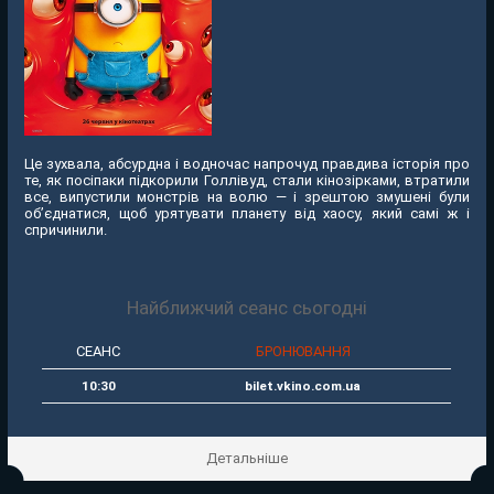
Це зухвала, абсурдна і водночас напрочуд правдива історія про
те, як посіпаки підкорили Голлівуд, стали кінозірками, втратили
все, випустили монстрів на волю — і зрештою змушені були
об’єднатися, щоб урятувати планету від хаосу, який самі ж і
спричинили.
Найближчий сеанс сьогодні
СЕАНС
БРОНЮВАННЯ
10:30
bilet.vkino.com.ua
Детальніше