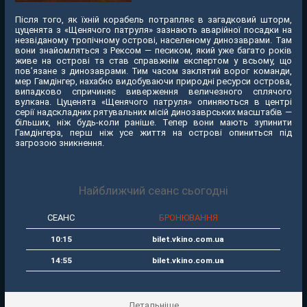
Після того, як їхній корабель потрапляє в загадковий шторм,
цуценята з «Щенячого патруля» зазнають аварійної посадки на
незвіданому тропічному острові, населеному динозаврами. Там
вони знайомляться з Рексом — песиком, який уже багато років
живе на острові та став справжнім експертом у всьому, що
пов’язане з динозаврами. Тим часом заклятий ворог команди,
мер Гамдінгер, нахабно видобуваючи природні ресурси острова,
випадково спричиняє виверження величезного сплячого
вулкана. Цуценята «Щенячого патруля» опиняються в центрі
серії надскладних рятувальних місій динозаврських масштабів —
більших, ніж будь-коли раніше. Тепер вони мають зупинити
Гамдінгера, перш ніж усе життя на острові опиниться під
загрозою зникнення.
Найближчий сеанс сьогодні
СЕАНС
БРОНЮВАННЯ
10:15
bilet.vkino.com.ua
14:55
bilet.vkino.com.ua
Детальніше