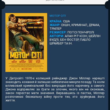
МОТОР СІТІ
КРАЇНА:
США
ЖАНР:
ЕКШН, КРИМІНАЛ, ДРАМА,
ТРИЛЕР
РЕЖИСЕР:
ПОТСІ ПОНЧІРОЛІ
АКТОРИ:
АЛАН РІТЧСОН, ШЕЙЛІН
ВУДЛІ, БЕН ФОСТЕР, ПАБЛО
ШРАЙБЕР ТА ІН.
У Детройті 1970-х колишній рейнджер Джон Міллер нарешті
знаходить кохання й залишає небезпечне минуле позаду. Та коли
впливовий кримінальний бос викрадає його наречену, а самого
Джона відправляє за ґрати за злочин, якого він не скоював,
закон перестає мати значення. Вирвавшись із пастки, Міллер
розпочинає безжальну війну проти тих, хто зруйнував його
життя.