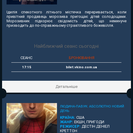
Ідилія спекотного літнього містечка переривається, коли
привітний продавець морозива пригощає дітей солодощами.
Морозивник підкорює свідомість дітей, що неминуче
призводить до по-справжньому страхітливого божевілля.
Найближчий сеанс сьогодні
СЕАНС
БРОНЮВАННЯ
17:15
bilet.vkino.com.ua
Детальніше
ЛЮДИНА-ПАВУК: АБСОЛЮТНО НОВИЙ
ДЕНЬ
КРАЇНА:
США
ЖАНР:
ЕКШН, ПРИГОДИ
РЕЖИСЕР:
ДЕСТІН ДЕНІЕЛ
КРЕТТОН