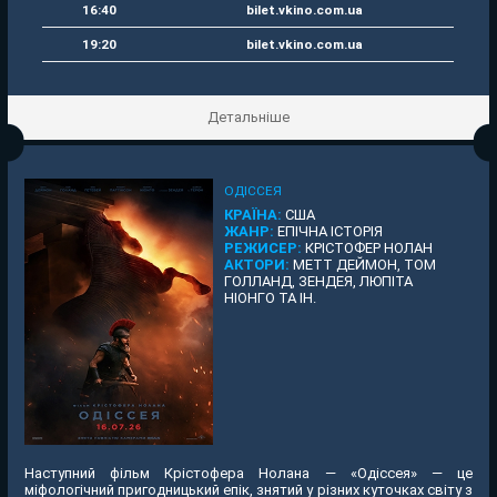
16:40
bilet.vkino.com.ua
19:20
bilet.vkino.com.ua
Детальніше
ОДІССЕЯ
КРАЇНА:
США
ЖАНР:
ЕПІЧНА ІСТОРІЯ
РЕЖИСЕР:
КРІСТОФЕР НОЛАН
АКТОРИ:
МЕТТ ДЕЙМОН, ТОМ
ГОЛЛАНД, ЗЕНДЕЯ, ЛЮПІТА
НІОНГО ТА ІН.
Наступний фільм Крістофера Нолана — «Одіссея» — це
міфологічний пригодницький епік, знятий у різних куточках світу з