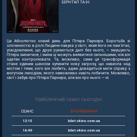
БЕРНТАЛ ТА ІН.
Це Абсолютно новий день для Пітера Паркера. Боротьба зі
злочинністю в ролі Людини-павука у світі, який його не пам’ятає,
усвідомлення, що друзі рухаються далі без нього, — змушують
Пітера змінитися, і зміни ці можуть виявитися сильнішими, ніж він
здатен контролювати. Та, можливо, саме ця трансформація
стане єдиним шансом зупинити нову загрозу, що нависла над
містом і тими, кого він любить, адже доведеться мати справу з
могутнім лиходієм, якого неможливо навіть побачити. Можливо,
світ і забув про Пітера Паркера, але він про нього — ні.
Найближчий сеанс сьогодні
СЕАНС
БРОНЮВАННЯ
12:15
bilet.vkino.com.ua
16:40
bilet.vkino.com.ua