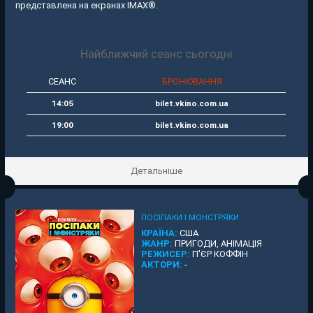
представлена на екранах IMAX®.
Найближчий сеанс сьогодні
СЕАНС
БРОНЮВАННЯ
14:05
bilet.vkino.com.ua
19:00
bilet.vkino.com.ua
Детальніше
ПОСІПАКИ І МОНСТРЯКИ
КРАЇНА:
США
ЖАНР:
ПРИГОДИ, АНІМАЦІЯ
РЕЖИСЕР:
П'ЄР КОФФІН
АКТОРИ:
-