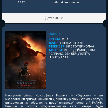
19:20
bilet.vkino.com.ua
Детальніше
ОДІССЕЯ
КРАЇНА:
США
ЖАНР:
ЕПІЧНА ІСТОРІЯ
РЕЖИСЕР:
КРІСТОФЕР НОЛАН
АКТОРИ:
МЕТТ ДЕЙМОН, ТОМ
ГОЛЛАНД, ЗЕНДЕЯ, ЛЮПІТА
НІОНГО ТА ІН.
Наступний фільм Крістофера Нолана — «Одіссея» — це
міфологічний пригодницький епік, знятий у різних куточках світу з
використанням абсолютно нової плівкової технології IMAX®.
Вперше в історії фундаментальна сага Гомера буде