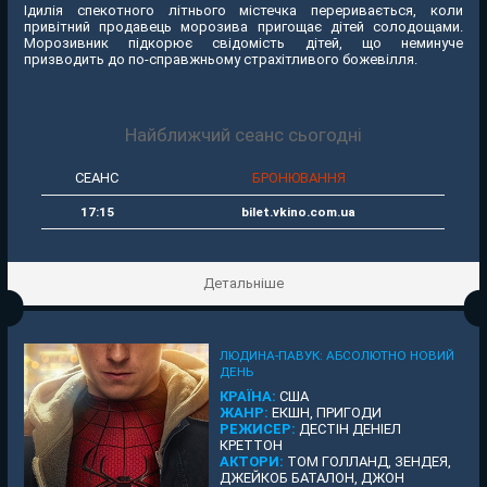
Ідилія спекотного літнього містечка переривається, коли
привітний продавець морозива пригощає дітей солодощами.
Морозивник підкорює свідомість дітей, що неминуче
призводить до по-справжньому страхітливого божевілля.
Найближчий сеанс сьогодні
СЕАНС
БРОНЮВАННЯ
17:15
bilet.vkino.com.ua
Детальніше
ЛЮДИНА-ПАВУК: АБСОЛЮТНО НОВИЙ
ДЕНЬ
КРАЇНА:
США
ЖАНР:
ЕКШН, ПРИГОДИ
РЕЖИСЕР:
ДЕСТІН ДЕНІЕЛ
КРЕТТОН
АКТОРИ:
ТОМ ГОЛЛАНД, ЗЕНДЕЯ,
ДЖЕЙКОБ БАТАЛОН, ДЖОН