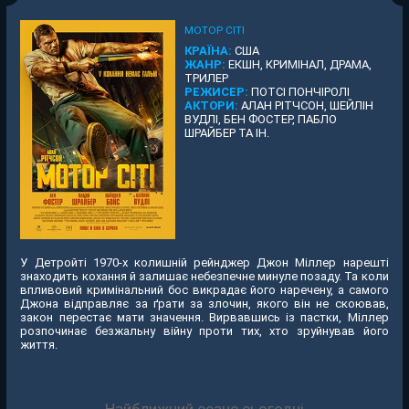
МОТОР СІТІ
КРАЇНА:
США
ЖАНР:
ЕКШН, КРИМІНАЛ, ДРАМА,
ТРИЛЕР
РЕЖИСЕР:
ПОТСІ ПОНЧІРОЛІ
АКТОРИ:
АЛАН РІТЧСОН, ШЕЙЛІН
ВУДЛІ, БЕН ФОСТЕР, ПАБЛО
ШРАЙБЕР ТА ІН.
У Детройті 1970-х колишній рейнджер Джон Міллер нарешті
знаходить кохання й залишає небезпечне минуле позаду. Та коли
впливовий кримінальний бос викрадає його наречену, а самого
Джона відправляє за ґрати за злочин, якого він не скоював,
закон перестає мати значення. Вирвавшись із пастки, Міллер
розпочинає безжальну війну проти тих, хто зруйнував його
життя.
Найближчий сеанс сьогодні