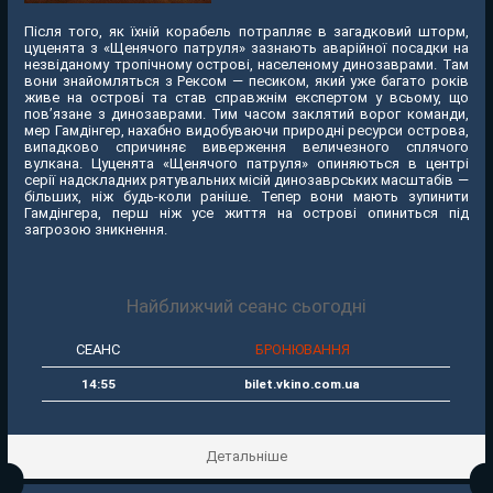
Після того, як їхній корабель потрапляє в загадковий шторм,
цуценята з «Щенячого патруля» зазнають аварійної посадки на
незвіданому тропічному острові, населеному динозаврами. Там
вони знайомляться з Рексом — песиком, який уже багато років
живе на острові та став справжнім експертом у всьому, що
пов’язане з динозаврами. Тим часом заклятий ворог команди,
мер Гамдінгер, нахабно видобуваючи природні ресурси острова,
випадково спричиняє виверження величезного сплячого
вулкана. Цуценята «Щенячого патруля» опиняються в центрі
серії надскладних рятувальних місій динозаврських масштабів —
більших, ніж будь-коли раніше. Тепер вони мають зупинити
Гамдінгера, перш ніж усе життя на острові опиниться під
загрозою зникнення.
Найближчий сеанс сьогодні
СЕАНС
БРОНЮВАННЯ
14:55
bilet.vkino.com.ua
Детальніше