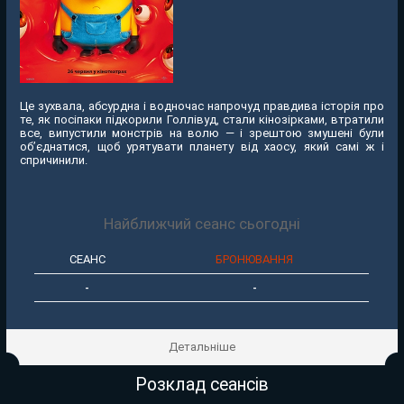
Це зухвала, абсурдна і водночас напрочуд правдива історія про
те, як посіпаки підкорили Голлівуд, стали кінозірками, втратили
все, випустили монстрів на волю — і зрештою змушені були
об’єднатися, щоб урятувати планету від хаосу, який самі ж і
спричинили.
Найближчий сеанс сьогодні
СЕАНС
БРОНЮВАННЯ
-
-
Детальніше
Розклад сеансів