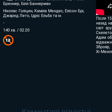
Бреннер, Білл Баннерман
Ніколас Голіцин, Каміла Мендес, Елісон Брі,
Джаред Лето, Ідріс Ельба та ін.
Після 1
-
назад на
світ зр
140 хв. / 02:20
Скелето
Адам об
відваж
Зброяр,
Хі-Мено
Коментарі відсутні