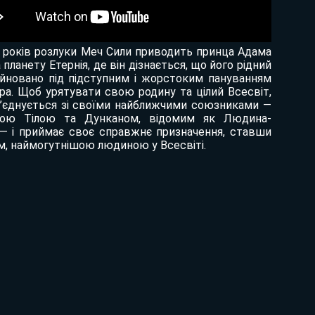
5 років розлуки Меч Сили приводить принца Адама
 планету Етернія, де він дізнається, що його рідний
уйновано під підступним і жорстоким пануванням
ра. Щоб урятувати свою родину та цілий Всесвіт,
’єднується зі своїми найближчими союзниками —
ною Тілою та Дунканом, відомим як Людина-
 — і приймає своє справжнє призначення, ставши
м, наймогутнішою людиною у Всесвіті.