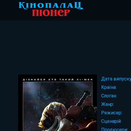
Дата випуску
Країна:
Слоган:
Жанр:
Режисер:
Сценарій:
Продюсери: