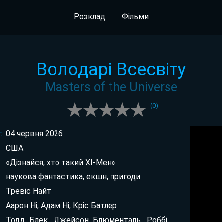
Розклад
Фільми
Володарі Всесвіту
Masters of the Universe
(
0
)
:
04 червня 2026
США
«Дізнайся, хто такий ХІ-Мен»
наукова фантастика, екшн, пригоди
Тревіс Найт
Аарон Ні, Адам Ні, Кріс Батлер
Тодд Блек, Джейсон Блюменталь, Роббі