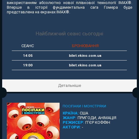
використанням абсолютно нової плівкової технології IMAX®.
Вперше в історії фундаментальна сага Гомера буде
представлена на екранах IMAX®.
Найближчий сеанс сьогодні
СЕАНС
БРОНЮВАННЯ
14:05
bilet.vkino.com.ua
19:00
bilet.vkino.com.ua
Детальніше
ПОСІПАКИ І МОНСТРЯКИ
КРАЇНА:
США
ЖАНР:
ПРИГОДИ, АНІМАЦІЯ
РЕЖИСЕР:
П'ЄР КОФФІН
АКТОРИ:
-