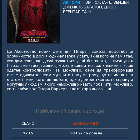
АКТОРИ:
ТОМ ГОЛЛАНД, ЗЕНДЕЯ,
ДЖЕЙКОБ БАТАЛОН, ДЖОН
БЕРНТАЛ ТА ІН.
Це Абсолютно новий день для Пітера Паркера. Боротьба зі
злочинністю в ролі Людини-павука у світі, який його не пам’ятає,
усвідомлення, що друзі рухаються далі без нього, — змушують
Пітера змінитися, і зміни ці можуть виявитися сильнішими, ніж він
здатен контролювати. Та, можливо, саме ця трансформація
стане єдиним шансом зупинити нову загрозу, що нависла над
містом і тими, кого він любить, адже доведеться мати справу з
могутнім лиходієм, якого неможливо навіть побачити. Можливо,
світ і забув про Пітера Паркера, але він про нього — ні.
Найближчий сеанс сьогодні
СЕАНС
БРОНЮВАННЯ
12:15
bilet.vkino.com.ua