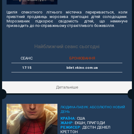
Ідилія спекотного літнього містечка переривається, коли
привітний продавець морозива пригощає дітей солодощами.
Морозивник підкорює свідомість дітей, що неминуче
призводить до по-справжньому страхітливого божевілля.
Найближчий сеанс сьогодні
СЕАНС
БРОНЮВАННЯ
17:15
bilet.vkino.com.ua
Детальніше
ЛЮДИНА-ПАВУК: АБСОЛЮТНО НОВИЙ
ДЕНЬ
КРАЇНА:
США
ЖАНР:
ЕКШН, ПРИГОДИ
РЕЖИСЕР:
ДЕСТІН ДЕНІЕЛ
КРЕТТОН