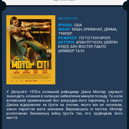
МОТОР СІТІ
КРАЇНА:
США
ЖАНР:
ЕКШН, КРИМІНАЛ, ДРАМА,
ТРИЛЕР
РЕЖИСЕР:
ПОТСІ ПОНЧІРОЛІ
АКТОРИ:
АЛАН РІТЧСОН, ШЕЙЛІН
ВУДЛІ, БЕН ФОСТЕР, ПАБЛО
ШРАЙБЕР ТА ІН.
У Детройті 1970-х колишній рейнджер Джон Міллер нарешті
знаходить кохання й залишає небезпечне минуле позаду. Та коли
впливовий кримінальний бос викрадає його наречену, а самого
Джона відправляє за ґрати за злочин, якого він не скоював,
закон перестає мати значення. Вирвавшись із пастки, Міллер
розпочинає безжальну війну проти тих, хто зруйнував його
життя.