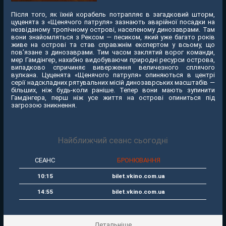
Після того, як їхній корабель потрапляє в загадковий шторм,
цуценята з «Щенячого патруля» зазнають аварійної посадки на
незвіданому тропічному острові, населеному динозаврами. Там
вони знайомляться з Рексом — песиком, який уже багато років
живе на острові та став справжнім експертом у всьому, що
пов’язане з динозаврами. Тим часом заклятий ворог команди,
мер Гамдінгер, нахабно видобуваючи природні ресурси острова,
випадково спричиняє виверження величезного сплячого
вулкана. Цуценята «Щенячого патруля» опиняються в центрі
серії надскладних рятувальних місій динозаврських масштабів —
більших, ніж будь-коли раніше. Тепер вони мають зупинити
Гамдінгера, перш ніж усе життя на острові опиниться під
загрозою зникнення.
Найближчий сеанс сьогодні
СЕАНС
БРОНЮВАННЯ
10:15
bilet.vkino.com.ua
14:55
bilet.vkino.com.ua
Детальніше