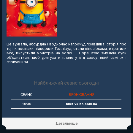
Це зухвала, абсурдна і водночас напрочуд правдива історія про
те, як посіпаки підкорили Голлівуд, стали кінозірками, втратили
все, випустили монстрів на волю — і зрештою змушені були
об’єднатися, щоб урятувати планету від хаосу, який самі ж і
спричинили.
Найближчий сеанс сьогодні
СЕАНС
БРОНЮВАННЯ
10:30
bilet.vkino.com.ua
Детальніше