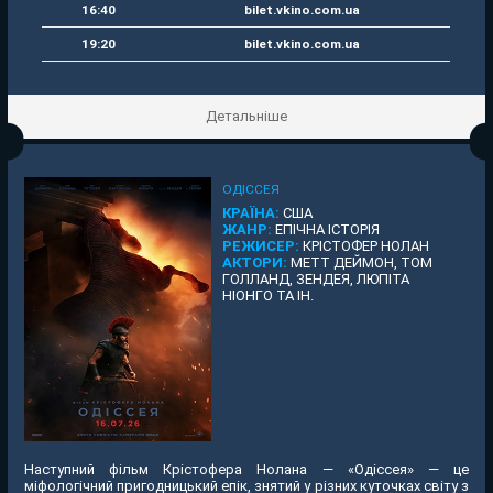
16:40
bilet.vkino.com.ua
19:20
bilet.vkino.com.ua
Детальніше
ОДІССЕЯ
КРАЇНА:
США
ЖАНР:
ЕПІЧНА ІСТОРІЯ
РЕЖИСЕР:
КРІСТОФЕР НОЛАН
АКТОРИ:
МЕТТ ДЕЙМОН, ТОМ
ГОЛЛАНД, ЗЕНДЕЯ, ЛЮПІТА
НІОНГО ТА ІН.
Наступний фільм Крістофера Нолана — «Одіссея» — це
міфологічний пригодницький епік, знятий у різних куточках світу з