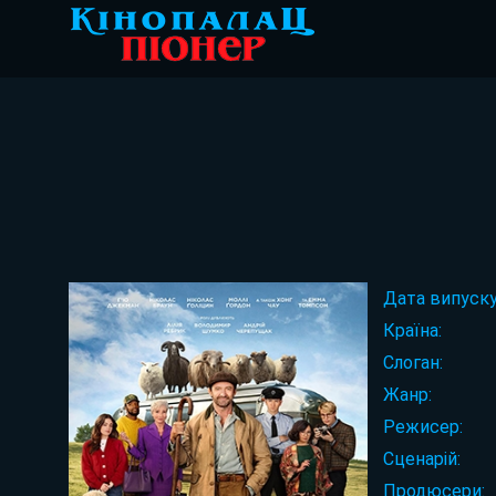
Дата випуску
Країна:
Слоган:
Жанр:
Режисер:
Сценарій:
Продюсери: