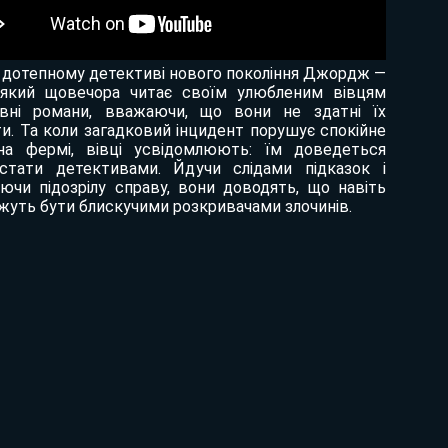
 дотепному детективі нового покоління Джордж —
 який щовечора читає своїм улюбленим вівцям
ивні романи, вважаючи, що вони не здатні їх
ти. Та коли загадковий інцидент порушує спокійне
на фермі, вівці усвідомлюють: їм доведеться
стати детективами. Йдучи слідами підказок і
уючи підозрілу справу, вони доводять, що навіть
ожуть бути блискучими розкривачами злочинів.