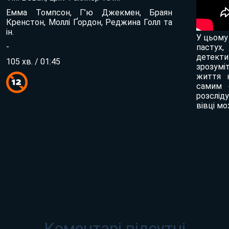
Емма Томпсон, Г’ю Джекмен, Браян
Кренстон, Моллі Ґордон, Реджина Голл та
ін.
У цьому
-
пастух,
детект
105 хв. / 01:45
зрозумі
життя 
самим 
розслід
вівці м
Коментарі відсутні