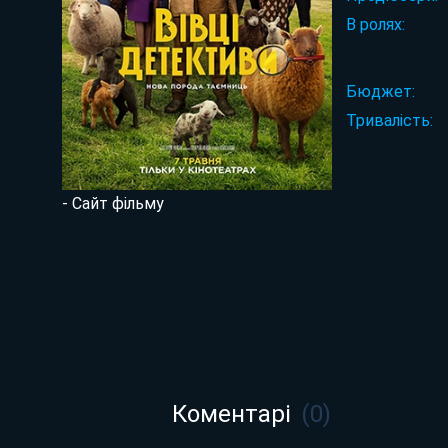
В ролях:
Бюджет:
Тривалість:
- Сайт фільму
Коментарі
(
0
)