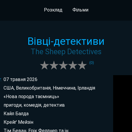
Розклад
Фільми
Вівці-детективи
The Sheep Detectives
(
0
)
:
07 травня 2026
США, Великобританія, Німеччина, Ірландія
«Нова порода таємниць»
пригоди, комедія, детектив
Кайл Балда
Крейґ Мейзін
Тім Беван, Ерік Феллнер та ін.