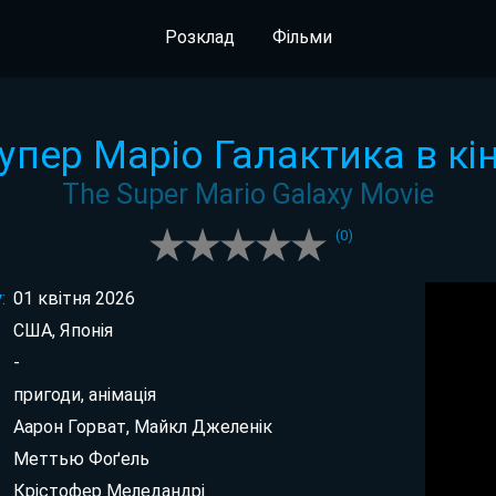
Розклад
Фільми
упер Маріо Галактика в кі
The Super Mario Galaxy Movie
(
0
)
:
01 квітня 2026
США, Японія
-
пригоди, анімація
Аарон Горват, Майкл Джеленік
Меттью Фоґель
Крістофер Меледандрі