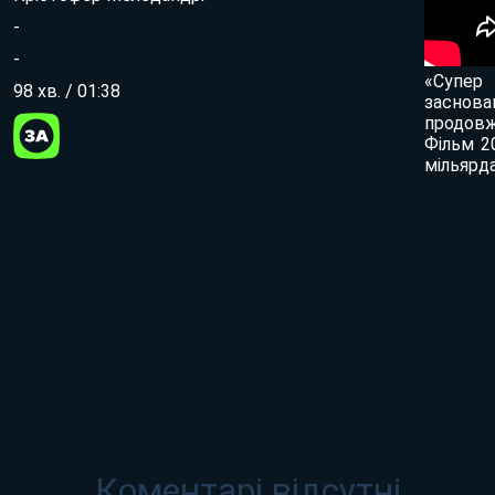
-
-
«Супер 
98 хв. / 01:38
заснова
продовж
Фільм 2
мільярда
Коментарі відсутні