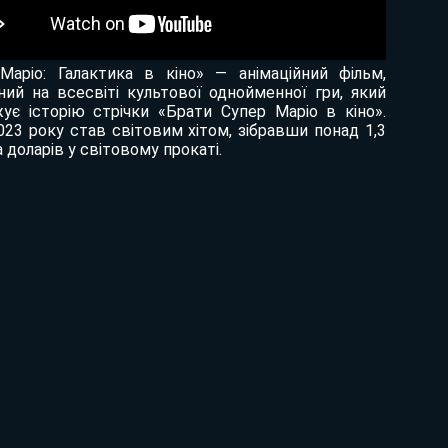
Маріо: Галактика в кіно» — анімаційний фільм,
ний на всесвіті культової однойменної гри, який
ує історію стрічки «Брати Супер Маріо в кіно».
023 року став світовим хітом, зібравши понад 1,3
 доларів у світовому прокаті.