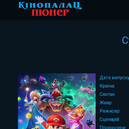
С
Дата випуску
Країна:
Слоган:
Жанр:
Режисер:
Сценарій:
Продюсери: