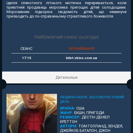
Ідилія спекотного літнього містечка переривається, коли
привітний продавець морозива пригощає дітей солодощами.
Морозивник підкорює свідомість дітей, що неминуче
призводить до по-справжньому страхітливого божевілля.
Найближчий сеанс сьогодні
СЕАНС
БРОНЮВАННЯ
17:15
bilet.vkino.com.ua
Детальніше
ЛЮДИНА-ПАВУК: АБСОЛЮТНО НОВИЙ
ДЕНЬ
КРАЇНА:
США
ЖАНР:
ЕКШН, ПРИГОДИ
РЕЖИСЕР:
ДЕСТІН ДЕНІЕЛ
КРЕТТОН
АКТОРИ:
ТОМ ГОЛЛАНД, ЗЕНДЕЯ,
ДЖЕЙКОБ БАТАЛОН, ДЖОН