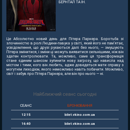
БЕРНТАЛ ТА ІН.
Це Абсолютно новий день для Пітера Паркера. Боротьба зі
злочинністю в ролі Людини-павука у світі, який його не пам’ятає,
усвідомлення, що друзі рухаються далі без нього, — змушують
Пітера змінитися, і зміни ці можуть виявитися сильнішими, ніж він
здатен контролювати. Та, можливо, саме ця трансформація
стане єдиним шансом зупинити нову загрозу, що нависла над
містом і тими, кого він любить, адже доведеться мати справу з
могутнім лиходієм, якого неможливо навіть побачити. Можливо,
світ і забув про Пітера Паркера, але він про нього — ні.
Найближчий сеанс сьогодні
СЕАНС
БРОНЮВАННЯ
12:15
bilet.vkino.com.ua
16:40
bilet.vkino.com.ua