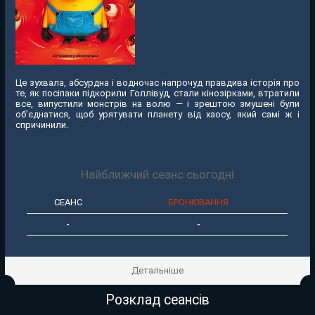
Це зухвала, абсурдна і водночас напрочуд правдива історія про
те, як посіпаки підкорили Голлівуд, стали кінозірками, втратили
все, випустили монстрів на волю — і зрештою змушені були
об’єднатися, щоб урятувати планету від хаосу, який самі ж і
спричинили.
Найближчий сеанс сьогодні
СЕАНС
БРОНЮВАННЯ
-
-
Детальніше
Розклад сеансів