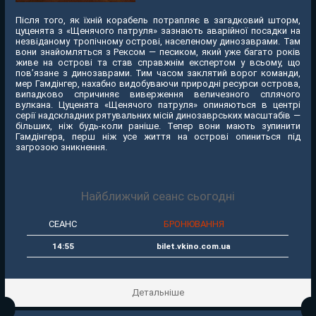
Після того, як їхній корабель потрапляє в загадковий шторм,
цуценята з «Щенячого патруля» зазнають аварійної посадки на
незвіданому тропічному острові, населеному динозаврами. Там
вони знайомляться з Рексом — песиком, який уже багато років
живе на острові та став справжнім експертом у всьому, що
пов’язане з динозаврами. Тим часом заклятий ворог команди,
мер Гамдінгер, нахабно видобуваючи природні ресурси острова,
випадково спричиняє виверження величезного сплячого
вулкана. Цуценята «Щенячого патруля» опиняються в центрі
серії надскладних рятувальних місій динозаврських масштабів —
більших, ніж будь-коли раніше. Тепер вони мають зупинити
Гамдінгера, перш ніж усе життя на острові опиниться під
загрозою зникнення.
Найближчий сеанс сьогодні
СЕАНС
БРОНЮВАННЯ
14:55
bilet.vkino.com.ua
Детальніше