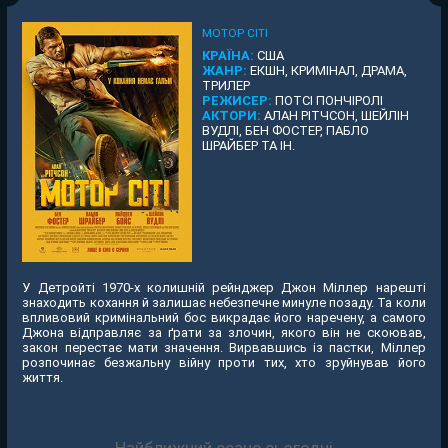
МОТОР СІТІ
КРАЇНА:
США
ЖАНР:
ЕКШН, КРИМІНАЛ, ДРАМА,
ТРИЛЕР
РЕЖИСЕР:
ПОТСІ ПОНЧІРОЛІ
АКТОРИ:
АЛАН РІТЧСОН, ШЕЙЛІН
ВУДЛІ, БЕН ФОСТЕР, ПАБЛО
ШРАЙБЕР ТА ІН.
У Детройті 1970-х колишній рейнджер Джон Міллер нарешті
знаходить кохання й залишає небезпечне минуле позаду. Та коли
впливовий кримінальний бос викрадає його наречену, а самого
Джона відправляє за ґрати за злочин, якого він не скоював,
закон перестає мати значення. Вирвавшись із пастки, Міллер
розпочинає безжальну війну проти тих, хто зруйнував його
життя.
Найближчий сеанс сьогодні