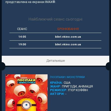
представлена на екранах IMAX®.
Найближчий сеанс сьогодні
СЕАНС
БРОНЮВАННЯ
14:05
bilet.vkino.com.ua
19:00
bilet.vkino.com.ua
Детальніше
ПОСІПАКИ І МОНСТРЯКИ
КРАЇНА:
США
ЖАНР:
ПРИГОДИ, АНІМАЦІЯ
РЕЖИСЕР:
П'ЄР КОФФІН
АКТОРИ:
-