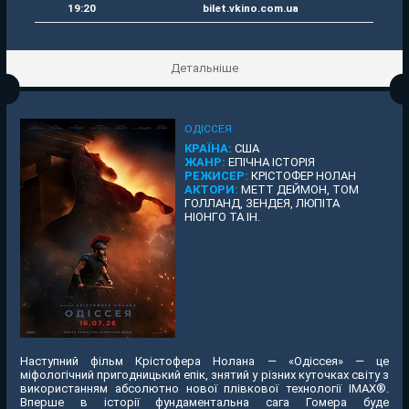
19:20
bilet.vkino.com.ua
Детальніше
ОДІССЕЯ
КРАЇНА:
США
ЖАНР:
ЕПІЧНА ІСТОРІЯ
РЕЖИСЕР:
КРІСТОФЕР НОЛАН
АКТОРИ:
МЕТТ ДЕЙМОН, ТОМ
ГОЛЛАНД, ЗЕНДЕЯ, ЛЮПІТА
НІОНГО ТА ІН.
Наступний фільм Крістофера Нолана — «Одіссея» — це
міфологічний пригодницький епік, знятий у різних куточках світу з
використанням абсолютно нової плівкової технології IMAX®.
Вперше в історії фундаментальна сага Гомера буде