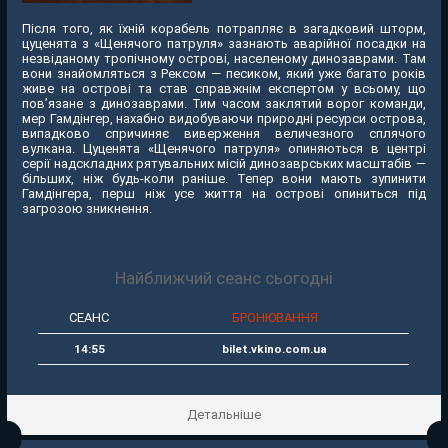
Після того, як їхній корабель потрапляє в загадковий шторм,
цуценята з «Щенячого патруля» зазнають аварійної посадки на
незвіданому тропічному острові, населеному динозаврами. Там
вони знайомляться з Рексом — песиком, який уже багато років
живе на острові та став справжнім експертом у всьому, що
пов’язане з динозаврами. Тим часом заклятий ворог команди,
мер Гамдінгер, нахабно видобуваючи природні ресурси острова,
випадково спричиняє виверження величезного сплячого
вулкана. Цуценята «Щенячого патруля» опиняються в центрі
серії надскладних рятувальних місій динозаврських масштабів —
більших, ніж будь-коли раніше. Тепер вони мають зупинити
Гамдінгера, перш ніж усе життя на острові опиниться під
загрозою зникнення.
Найближчий сеанс сьогодні
СЕАНС
БРОНЮВАННЯ
14:55
bilet.vkino.com.ua
Детальніше