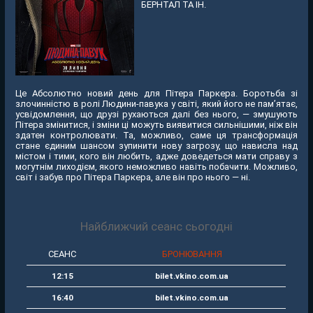
БЕРНТАЛ ТА ІН.
Це Абсолютно новий день для Пітера Паркера. Боротьба зі
злочинністю в ролі Людини-павука у світі, який його не пам’ятає,
усвідомлення, що друзі рухаються далі без нього, — змушують
Пітера змінитися, і зміни ці можуть виявитися сильнішими, ніж він
здатен контролювати. Та, можливо, саме ця трансформація
стане єдиним шансом зупинити нову загрозу, що нависла над
містом і тими, кого він любить, адже доведеться мати справу з
могутнім лиходієм, якого неможливо навіть побачити. Можливо,
світ і забув про Пітера Паркера, але він про нього — ні.
Найближчий сеанс сьогодні
СЕАНС
БРОНЮВАННЯ
12:15
bilet.vkino.com.ua
16:40
bilet.vkino.com.ua