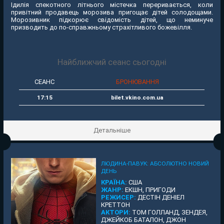
Ідилія спекотного літнього містечка переривається, коли
привітний продавець морозива пригощає дітей солодощами.
Морозивник підкорює свідомість дітей, що неминуче
призводить до по-справжньому страхітливого божевілля.
Найближчий сеанс сьогодні
СЕАНС
БРОНЮВАННЯ
17:15
bilet.vkino.com.ua
Детальніше
ЛЮДИНА-ПАВУК: АБСОЛЮТНО НОВИЙ
ДЕНЬ
КРАЇНА:
США
ЖАНР:
ЕКШН, ПРИГОДИ
РЕЖИСЕР:
ДЕСТІН ДЕНІЕЛ
КРЕТТОН
АКТОРИ:
ТОМ ГОЛЛАНД, ЗЕНДЕЯ,
ДЖЕЙКОБ БАТАЛОН, ДЖОН