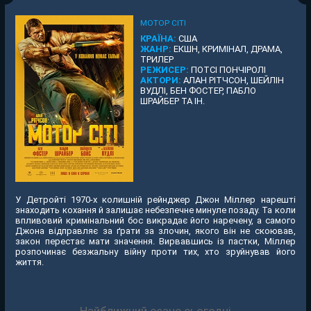
МОТОР СІТІ
КРАЇНА:
США
ЖАНР:
ЕКШН, КРИМІНАЛ, ДРАМА,
ТРИЛЕР
РЕЖИСЕР:
ПОТСІ ПОНЧІРОЛІ
АКТОРИ:
АЛАН РІТЧСОН, ШЕЙЛІН
ВУДЛІ, БЕН ФОСТЕР, ПАБЛО
ШРАЙБЕР ТА ІН.
У Детройті 1970-х колишній рейнджер Джон Міллер нарешті
знаходить кохання й залишає небезпечне минуле позаду. Та коли
впливовий кримінальний бос викрадає його наречену, а самого
Джона відправляє за ґрати за злочин, якого він не скоював,
закон перестає мати значення. Вирвавшись із пастки, Міллер
розпочинає безжальну війну проти тих, хто зруйнував його
життя.
Найближчий сеанс сьогодні