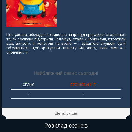
Це зухвала, абсурдна і водночас напрочуд правдива історія про
те, як посіпаки підкорили Голлівуд, стали кінозірками, втратили
все, випустили монстрів на волю — і зрештою змушені були
об’єднатися, щоб урятувати планету від хаосу, який самі ж і
спричинили.
Найближчий сеанс сьогодні
СЕАНС
БРОНЮВАННЯ
-
-
Детальніше
Розклад сеансів