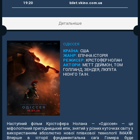
19:20
bilet.vkino.com.ua
Детальніше
ОДІССЕЯ
КРАЇНА:
США
ЖАНР:
ЕПІЧНА ІСТОРІЯ
РЕЖИСЕР:
КРІСТОФЕР НОЛАН
АКТОРИ:
МЕТТ ДЕЙМОН, ТОМ
ГОЛЛАНД, ЗЕНДЕЯ, ЛЮПІТА
НІОНГО ТА ІН.
Наступний фільм Крістофера Нолана — «Одіссея» — це
міфологічний пригодницький епік, знятий у різних куточках світу з
використанням абсолютно нової плівкової технології IMAX®.
Вперше в історії фундаментальна сага Гомера буде