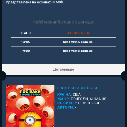
представлена на екранах IMAX®.
Найближчий сеанс сьогодні
СЕАНС
БРОНЮВАННЯ
14:05
bilet.vkino.com.ua
19:00
bilet.vkino.com.ua
Детальніше
ПОСІПАКИ І МОНСТРЯКИ
КРАЇНА:
США
ЖАНР:
ПРИГОДИ, АНІМАЦІЯ
РЕЖИСЕР:
П'ЄР КОФФІН
АКТОРИ:
-